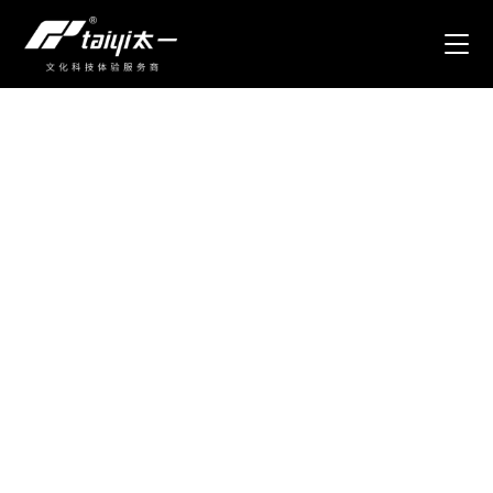
创新，铸就不一样的
文化科技艺术体验
INNOVATION SHAPES DISTINCTIVE EXPERIENCES IN
CULTURAL, TECHNOLOGICAL, AND ARTISTIC EXPERIENCE